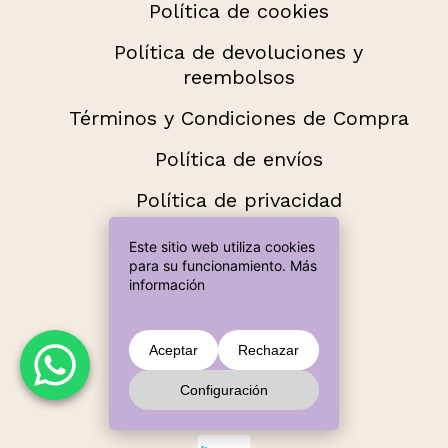
Política de cookies
Política de devoluciones y
reembolsos
Términos y Condiciones de Compra
Política de envíos
Política de privacidad
Añade más productos hasta llegar a
Este sitio web utiliza cookies
60,00 € para envío gratuito.
para su funcionamiento.
Más
información
Métodos de pago aceptados
Subtotal:
0,00
€
Aceptar
Rechazar
Configuración
Ver Carrito
Finalizar Compra