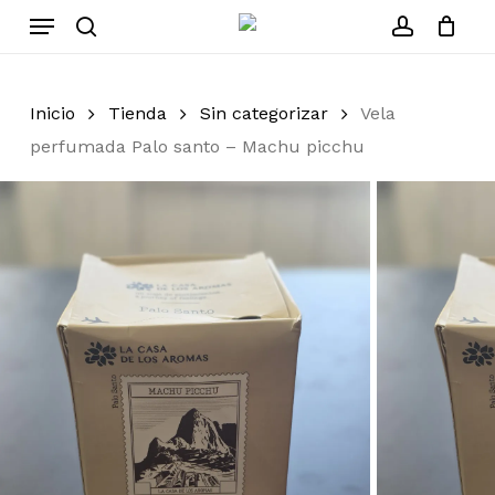
Skip
Menu
to
search
account
Cerrar
Carrito
carrito
main
content
Inicio
Tienda
Sin categorizar
Vela
perfumada Palo santo – Machu picchu