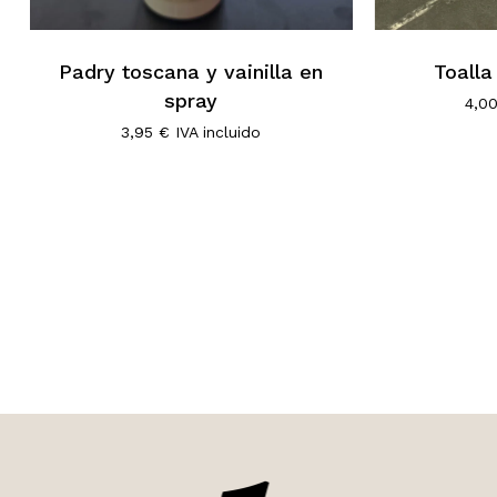
Padry toscana y vainilla en
Toalla
spray
4,0
3,95
€
IVA incluido