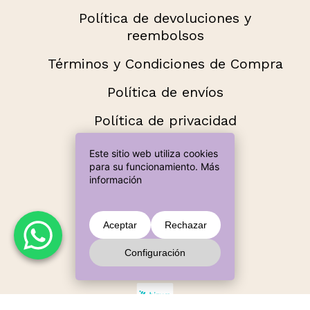
Política de devoluciones y
reembolsos
Términos y Condiciones de Compra
Política de envíos
Política de privacidad
Añade más productos hasta llegar a
Este sitio web utiliza cookies
60,00 € para envío gratuito.
para su funcionamiento.
Más
información
Métodos de pago aceptados
Subtotal:
0,00
€
Aceptar
Rechazar
Configuración
Ver Carrito
Finalizar Compra