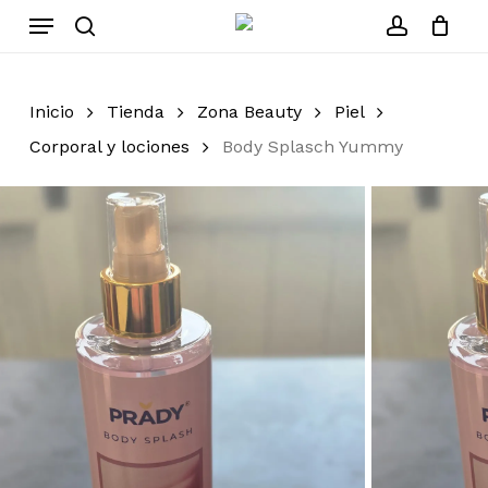
Skip
Menu
to
search
account
Cerrar
Carrito
carrito
main
content
Inicio
Tienda
Zona Beauty
Piel
Corporal y lociones
Body Splasch Yummy