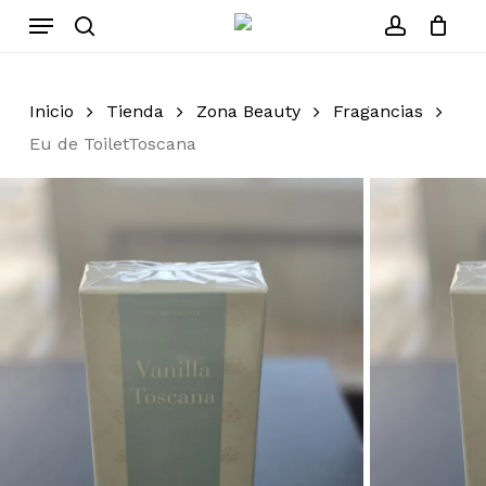
Skip
Menu
to
search
account
Cerrar
Carrito
carrito
main
content
Inicio
Tienda
Zona Beauty
Fragancias
Eu de ToiletToscana