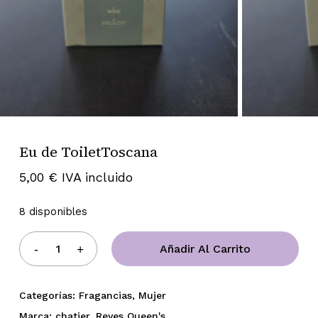
Eu de ToiletToscana
5,00
€
IVA incluido
8 disponibles
Añadir Al Carrito
Categorías:
Fragancias
,
Mujer
Marca:
chatier
,
Reyes Queen's