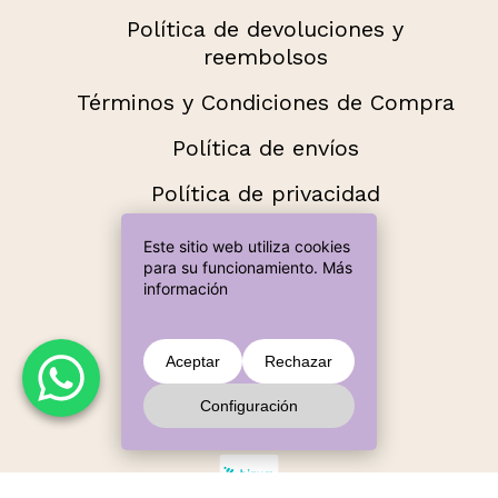
Política de devoluciones y
reembolsos
Términos y Condiciones de Compra
Política de envíos
Política de privacidad
Añade más productos hasta llegar a
Este sitio web utiliza cookies
60,00 € para envío gratuito.
para su funcionamiento.
Más
información
Métodos de pago aceptados
Subtotal:
0,00
€
Aceptar
Rechazar
Configuración
Ver Carrito
Finalizar Compra