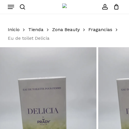
Skip
Menu
to
search
account
Cerrar
Carrito
carrito
main
content
Inicio
Tienda
Zona Beauty
Fragancias
Eu de toilet Delicia