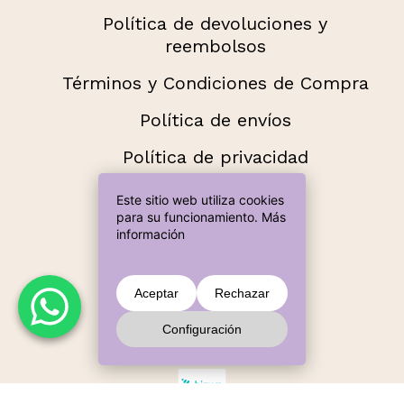
Política de devoluciones y
reembolsos
Términos y Condiciones de Compra
Política de envíos
Política de privacidad
Añade más productos hasta llegar a
Este sitio web utiliza cookies
60,00 € para envío gratuito.
para su funcionamiento.
Más
información
Métodos de pago aceptados
Subtotal:
0,00
€
Aceptar
Rechazar
Configuración
Ver Carrito
Finalizar Compra