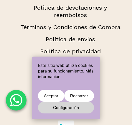
Política de devoluciones y
reembolsos
Términos y Condiciones de Compra
Política de envíos
Política de privacidad
Añade más productos hasta llegar a
Este sitio web utiliza cookies
60,00 € para envío gratuito.
para su funcionamiento.
Más
información
Métodos de pago aceptados
Subtotal:
0,00
€
Aceptar
Rechazar
Configuración
Ver Carrito
Finalizar Compra