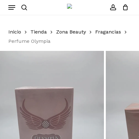
Skip
Menu
to
search
account
Cerrar
Carrito
carrito
main
content
Inicio
Tienda
Zona Beauty
Fragancias
Perfume Olympia