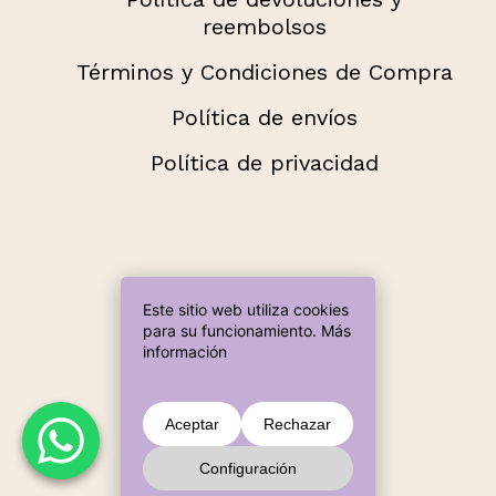
reembolsos
Términos y Condiciones de Compra
Política de envíos
Política de privacidad
Métodos de pago aceptados
Añade más productos hasta llegar a
Este sitio web utiliza cookies
60,00 € para envío gratuito.
para su funcionamiento.
Más
información
Subtotal:
0,00
€
Aceptar
Rechazar
Configuración
Ver Carrito
Finalizar Compra