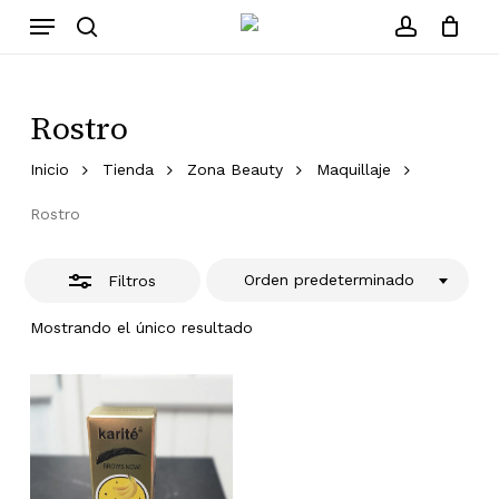
Skip
Menu
to
search
account
Close
Cerrar
Carrito
carrito
main
Filters
content
Rostro
Inicio
Tienda
Zona Beauty
Maquillaje
Rostro
Orden predeterminado
Filtros
Mostrando el único resultado