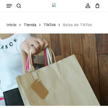
Skip
Menu
to
search
account
Cerrar
Carrito
carrito
main
content
Inicio
Tienda
TikTok
Bolsa de TikTok