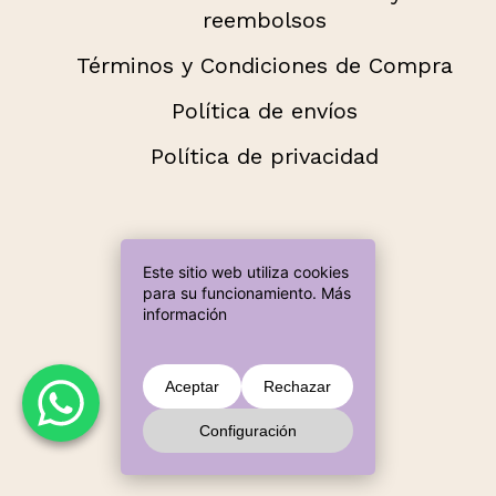
reembolsos
Términos y Condiciones de Compra
Política de envíos
Política de privacidad
Añade más productos hasta llegar a
Este sitio web utiliza cookies
Métodos de pago aceptados
60,00 € para envío gratuito.
para su funcionamiento.
Más
información
Subtotal:
0,00
€
Aceptar
Rechazar
Configuración
Ver Carrito
Finalizar Compra